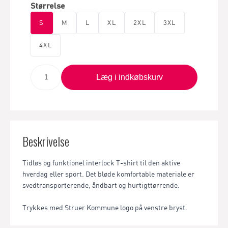
Størrelse
S
M
L
XL
2XL
3XL
4XL
Læg i indkøbskurv
Beskrivelse
Tidløs og funktionel interlock T-shirt til den aktive
hverdag eller sport. Det bløde komfortable materiale er
svedtransporterende, åndbart og hurtigttørrende.
Trykkes med Struer Kommune logo på venstre bryst.