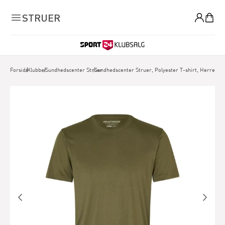
0
STRUER
Forside
/
Klubber
/
Sundhedscenter Struer
/
Sundhedscenter Struer, Polyester T-shirt, Herre, 3 f