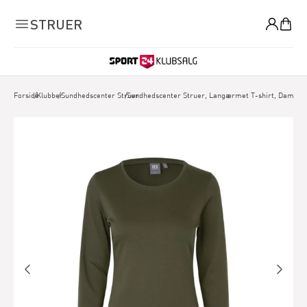
0
STRUER
Forside
/
Klubber
/
Sundhedscenter Struer
/
Sundhedscenter Struer, Langærmet T-shirt, Dame, 3 