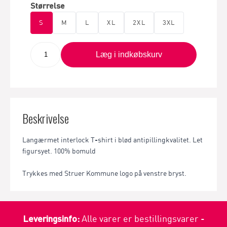
Størrelse
S
M
L
XL
2XL
3XL
Læg i indkøbskurv
Beskrivelse
Langærmet interlock T-shirt i blød antipillingkvalitet. Let
figursyet. 100% bomuld
Trykkes med Struer Kommune logo på venstre bryst.
Leveringsinfo:
Alle varer er bestillingsvarer -